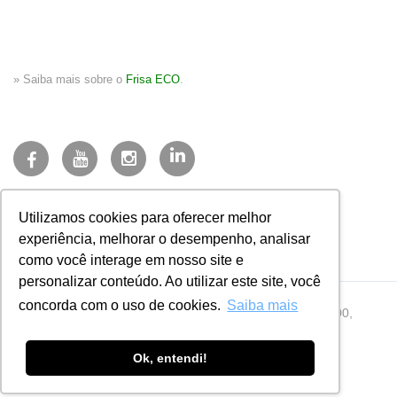
» Saiba mais sobre o
Frisa ECO
.
(27) 3723-3200
Utilizamos cookies para oferecer melhor
faleconosco@frisa.com.br
experiência, melhorar o desempenho, analisar
Sistema NFE
como você interage em nosso site e
personalizar conteúdo. Ao utilizar este site, você
concorda com o uso de cookies.
Saiba mais
CNPJ 27.497.684/0001-35 · Av. Fioravante Rossi, 400,
Honório Fraga, Colatina - ES, Brasil, 29704-424
Ok, entendi!