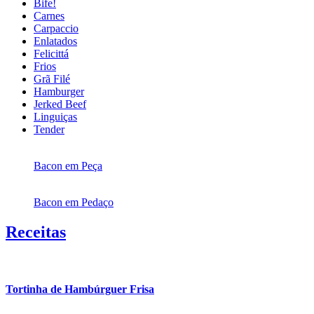
Bife!
Carnes
Carpaccio
Enlatados
Felicittá
Frios
Grã Filé
Hamburger
Jerked Beef
Linguiças
Tender
Bacon em Peça
Bacon em Pedaço
Receitas
Tortinha de Hambúrguer Frisa