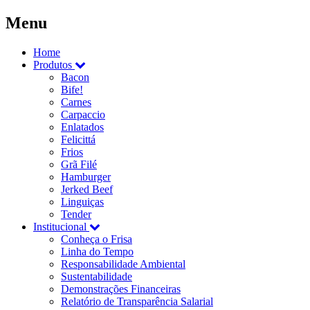
Menu
Home
Produtos
Bacon
Bife!
Carnes
Carpaccio
Enlatados
Felicittá
Frios
Grã Filé
Hamburger
Jerked Beef
Linguiças
Tender
Institucional
Conheça o Frisa
Linha do Tempo
Responsabilidade Ambiental
Sustentabilidade
Demonstrações Financeiras
Relatório de Transparência Salarial