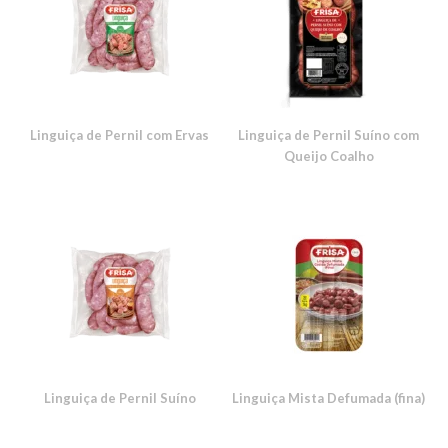
Linguiça de Pernil com Ervas
Linguiça de Pernil Suíno com
Queijo Coalho
Linguiça de Pernil Suíno
Linguiça Mista Defumada (fina)