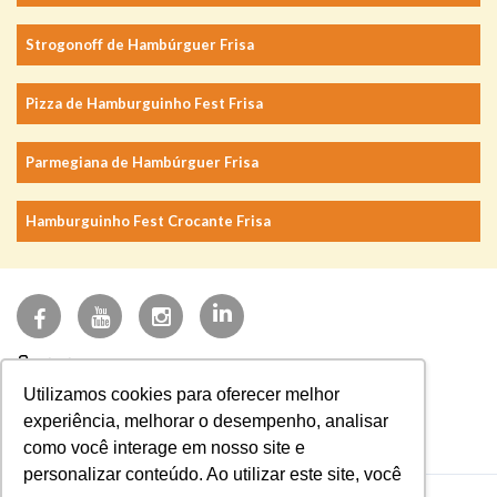
Strogonoff de Hambúrguer Frisa
Pizza de Hamburguinho Fest Frisa
Parmegiana de Hambúrguer Frisa
Hamburguinho Fest Crocante Frisa
(27) 3723-3200
Utilizamos cookies para oferecer melhor
faleconosco@frisa.com.br
experiência, melhorar o desempenho, analisar
Sistema NFE
como você interage em nosso site e
personalizar conteúdo. Ao utilizar este site, você