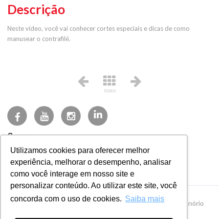
Descrição
Neste vídeo, você vai conhecer cortes especiais e dicas de como
manusear o contrafilé.
TODOS
(27) 3723-3200
Utilizamos cookies para oferecer melhor
faleconosco@frisa.com.br
experiência, melhorar o desempenho, analisar
Sistema NFE
como você interage em nosso site e
personalizar conteúdo. Ao utilizar este site, você
concorda com o uso de cookies.
Saiba mais
CNPJ 27.497.684/0001-35 · Av. Fioravante Rossi, 400, Honório
Fraga, Colatina - ES, Brasil, 29704-424