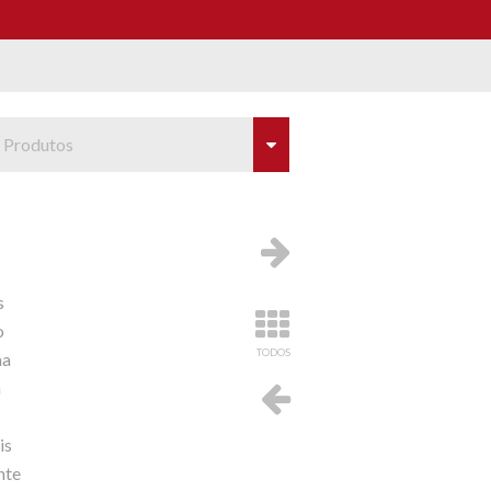
 Produtos
s
o
TODOS
na
a
is
nte