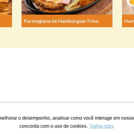
Parmegiana de Hambúrguer Frisa
Ham
melhorar o desempenho, analisar como você interage em nosso sit
84/0001-35 · Av. Fioravante Rossi, 400, Honório Fraga, Colatina - ES, Bra
concorda com o uso de cookies.
Saiba mais