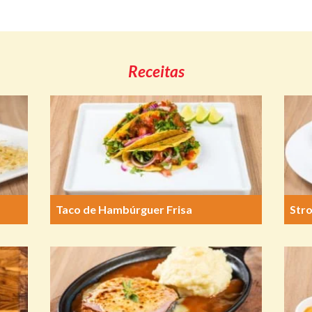
Receitas
Taco de Hambúrguer Frisa
Str