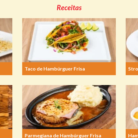
Receitas
Taco de Hambúrguer Frisa
Str
Parmegiana de Hambúrguer Frisa
Ham