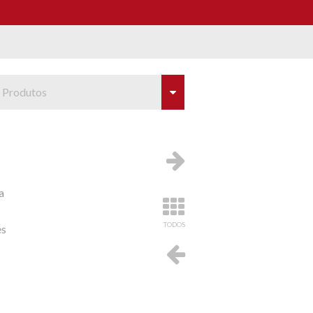
 Produtos
a
TODOS
es