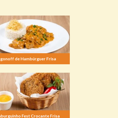
ogonoff de Hambúrguer Frisa
burguinho Fest Crocante Frisa