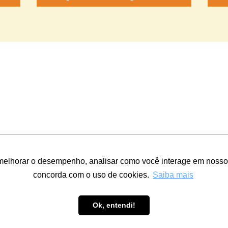
melhorar o desempenho, analisar como você interage em nosso sit
84/0001-35 · Av. Fioravante Rossi, 400, Honório Fraga, Colatina - ES, Bra
concorda com o uso de cookies.
Saiba mais
Ok, entendi!