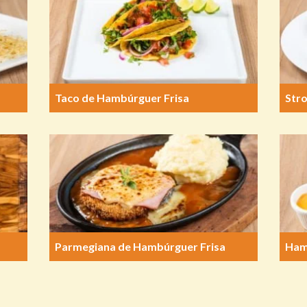
Taco de Hambúrguer Frisa
Str
Parmegiana de Hambúrguer Frisa
Ham