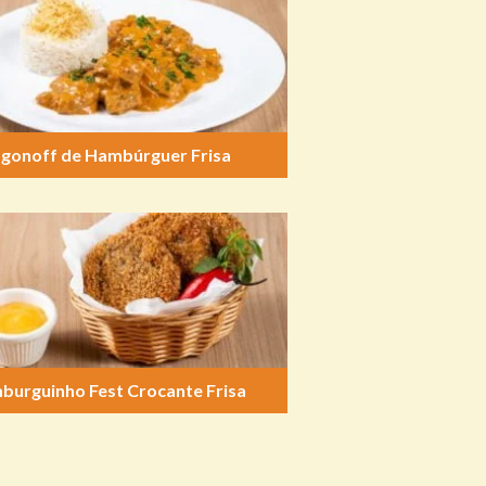
ogonoff de Hambúrguer Frisa
burguinho Fest Crocante Frisa