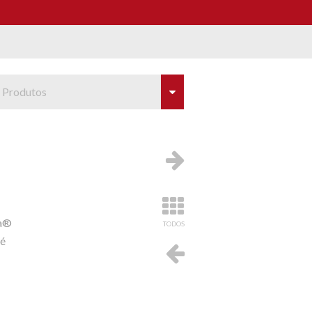
 Produtos
sa®
TODOS
 é