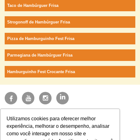
Taco de Hambúrguer Frisa
Strogonoff de Hambúrguer Frisa
Pizza de Hamburguinho Fest Frisa
Parmegiana de Hambúrguer Frisa
Hamburguinho Fest Crocante Frisa
(27) 3723-3200
Utilizamos cookies para oferecer melhor
faleconosco@frisa.com.br
experiência, melhorar o desempenho, analisar
Sistema NFE
como você interage em nosso site e