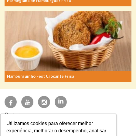
Parmegiana de Hambúrguer Frisa
Hamburguinho Fest Crocante Frisa
(27) 3723-3200
Utilizamos cookies para oferecer melhor
faleconosco@frisa.com.br
experiência, melhorar o desempenho, analisar
Sistema NFE