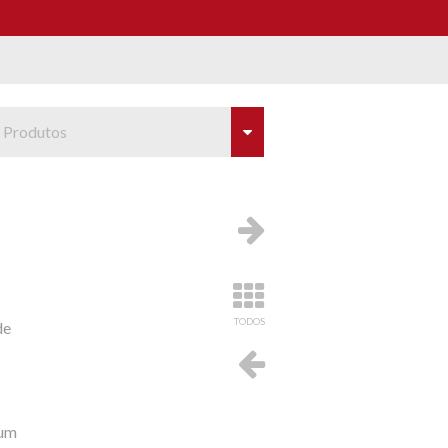
 Produtos
TODOS
de
 um