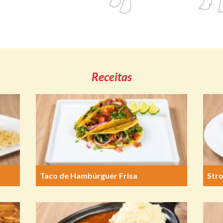
Receitas
Taco de Hambúrguer Frisa
Str