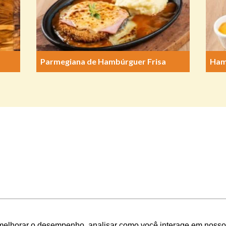
Parmegiana de Hambúrguer Frisa
Ham
melhorar o desempenho, analisar como você interage em nosso sit