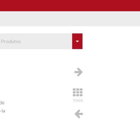
 Produtos
TODOS
de
-la