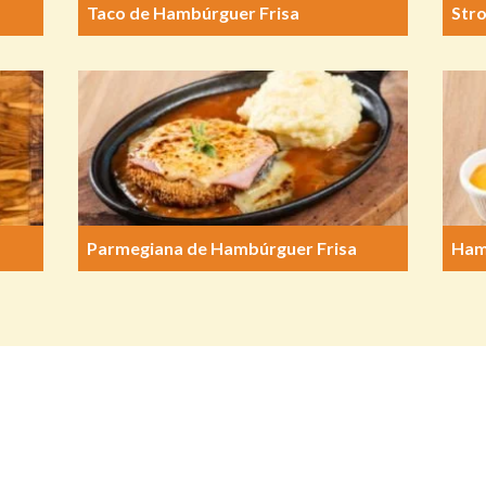
Taco de Hambúrguer Frisa
Str
Parmegiana de Hambúrguer Frisa
Ham