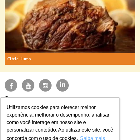
Citric Hump
(27) 3723-3200
Utilizamos cookies para oferecer melhor
faleconosco@frisa.com.br
experiência, melhorar o desempenho, analisar
Sistema NFE
como você interage em nosso site e
personalizar conteúdo. Ao utilizar este site, você
concorda com o uso de cookies.
Saiba mais