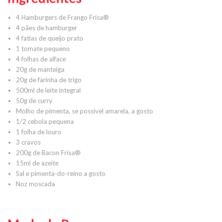
4 Hamburgers de Frango Frisa®
4 pães de hamburger
4 fatias de queijo prato
1 tomate pequeno
4 folhas de alface
20g de manteiga
20g de farinha de trigo
500ml de leite integral
50g de curry
Molho de pimenta, se possível amarela, a gosto
1/2 cebola pequena
1 folha de louro
3 cravos
200g de Bacon Frisa®
15ml de azeite
Sal e pimenta-do-reino a gosto
Noz moscada