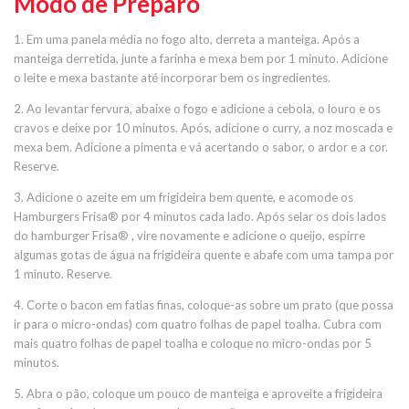
Modo de Preparo
1. Em uma panela média no fogo alto, derreta a manteiga. Após a
manteiga derretida, junte a farinha e mexa bem por 1 minuto. Adicione
o leite e mexa bastante até incorporar bem os ingredientes.
2. Ao levantar fervura, abaixe o fogo e adicione a cebola, o louro e os
cravos e deixe por 10 minutos. Após, adicione o curry, a noz moscada e
mexa bem. Adicione a pimenta e vá acertando o sabor, o ardor e a cor.
Reserve.
3. Adicione o azeite em um frigideira bem quente, e acomode os
Hamburgers Frisa® por 4 minutos cada lado. Após selar os dois lados
do hamburger Frisa® , vire novamente e adicione o queijo, espirre
algumas gotas de água na frigideira quente e abafe com uma tampa por
1 minuto. Reserve.
4. Corte o bacon em fatias finas, coloque-as sobre um prato (que possa
ir para o micro-ondas) com quatro folhas de papel toalha. Cubra com
mais quatro folhas de papel toalha e coloque no micro-ondas por 5
minutos.
5. Abra o pão, coloque um pouco de manteiga e aproveite a frigideira