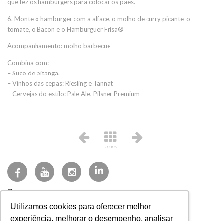
que fez os hamburgers para colocar os pães.
6. Monte o hamburger com a alface, o molho de curry picante, o
tomate, o Bacon e o Hamburguer Frisa®
Acompanhamento: molho barbecue
Combina com:
– Suco de pitanga.
– Vinhos das cepas: Riesling e Tannat
– Cervejas do estilo: Pale Ale, Pilsner Premium
TODOS
(27) 3723-3200
Utilizamos cookies para oferecer melhor
faleconosco@frisa.com.br
experiência, melhorar o desempenho, analisar
Sistema NFE